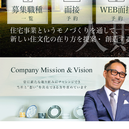
募集職種
面接
WEB面
一覧
予約
予約
住宅事業というモノづくりを通して、
新しい住文化の在り方を提案・ 創造す