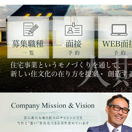
募集職種
面接
WEB面
一覧
予約
予約
住宅事業というモノづくりを通して、
新しい住文化の在り方を提案・ 創造す