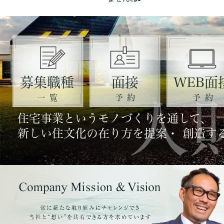
募集職種
面接
WEB面
一覧
予約
予約
住宅事業というモノづくりを通して、
新しい住文化の在り方を提案・ 創造す